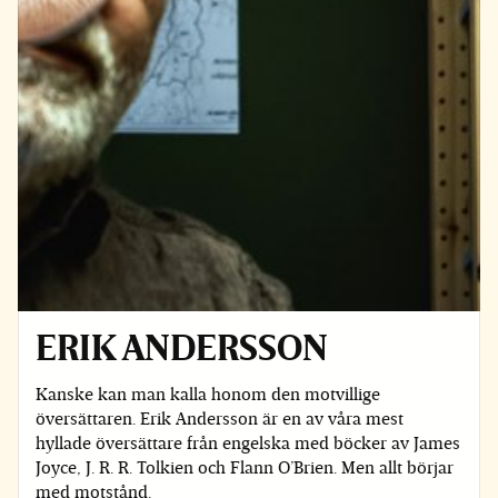
ERIK ANDERSSON
Kanske kan man kalla honom den motvillige
översättaren. Erik Andersson är en av våra mest
hyllade översättare från engelska med böcker av James
Joyce, J. R. R. Tolkien och Flann O’Brien. Men allt börjar
med motstånd.