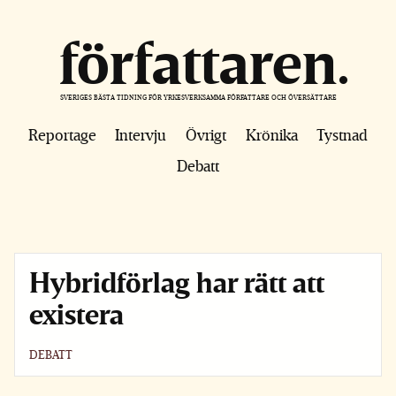
författaren
SVERIGES BÄSTA TIDNING FÖR YRKESVERKSAMMA FÖRFATTARE OCH ÖVERSÄTTARE
Reportage
Intervju
Övrigt
Krönika
Tystnad
Debatt
Hybridförlag har rätt att
existera
DEBATT