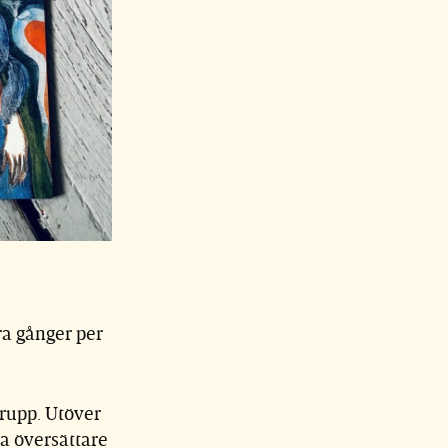
ra gånger per
grupp. Utöver
ra översättare