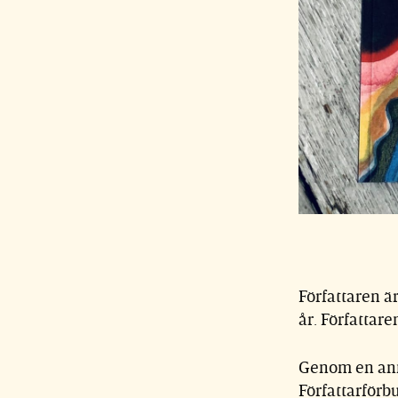
Författaren ä
år. Författare
Genom en anno
Författarförb