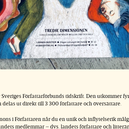
r Sveriges Författarförbunds tidskrift. Den utkommer fy
n delas ut direkt till 3 300 författare och översättare.
ns i Författaren når du en unik och inflytelserik mål
undets medlemmar – dvs. landets författare och litterä