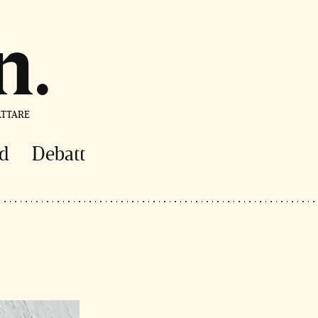
n
ÄTTARE
d
Debatt