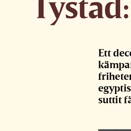
Tystad:
Ett de
kämpar
frihete
egypti
suttit 