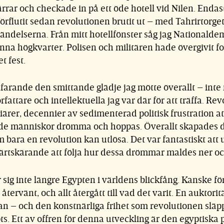
rrar och checkade in på ett öde hotell vid Nilen. Endast
örflutit sedan revolutionen brutit ut – med Tahrirtorge
ändelserna. Från mitt hotellfönster såg jag Nationalde
unna högkvarter. Polisen och militären hade övergivit f
t fest.
tfarande den smittande glädje jag mötte överallt – inte
rfattare och intellektuella jag var där för att träffa. Re
iärer, decennier av sedimenterad politisk frustration att
ade människor drömma och hoppas. Överallt skapades d
m bara en revolution kan utlösa. Det var fantastiskt att
järtskärande att följa hur dessa drömmar maldes ner o
 sig inte längre Egypten i världens blickfång. Kanske för
tervänt, och allt återgått till vad det varit. En auktori
an – och den konstnärliga frihet som revolutionen släpp
pts. Ett av offren för denna utveckling är den egyptiska