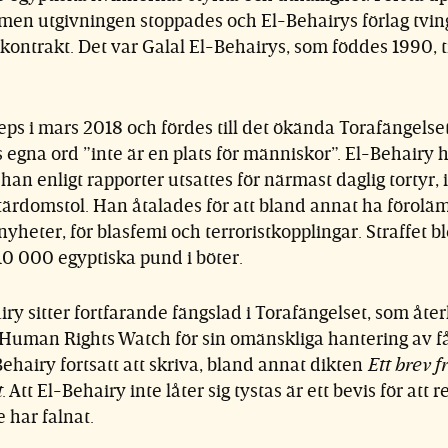
 men utgivningen stoppades och El-Behairys förlag tvi
kontrakt. Det var Galal El-Behairys, som föddes 1990, 
eps i mars 2018 och fördes till det ökända Torafängelse
 egna ord ”inte är en plats för människor”. El-Behairy h
han enligt rapporter utsattes för närmast daglig tortyr,
tärdomstol. Han åtalades för att bland annat ha föroläm
 nyheter, för blasfemi och terroristkopplingar. Straffet bl
10 000 egyptiska pund i böter.
iry sitter fortfarande fängslad i Torafängelset, som 
v Human Rights Watch för sin omänskliga hantering av få
ehairy fortsatt att skriva, bland annat dikten
Ett brev f
t
. Att El-Behairy inte låter sig tystas är ett bevis för att
 har falnat.