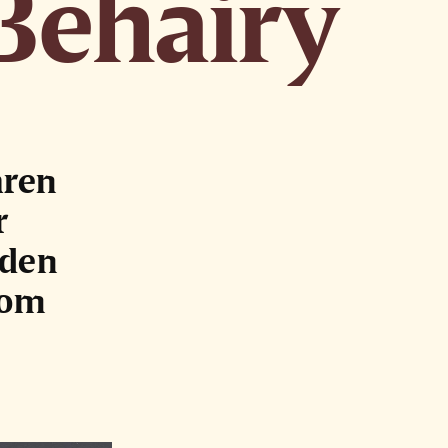
-Behairy
åren
r
 den
som