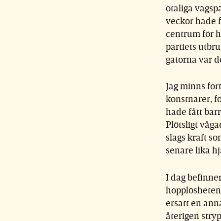
otaliga vägspä
veckor hade f
centrum för h
partiets utbr
gatorna var de
Jag minns for
konstnärer, fö
hade fått barr
Plötsligt våg
slags kraft so
senare lika h
I dag befinner
hopplösheten å
ersatt en ann
återigen stry