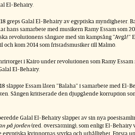
al El-Behairy.
018 greps Galal El-Behairy av egyptiska myndigheter. 
nat hans samarbete med musikern Ramy Essam som 201
iska revolutionens sångare med sin kampsång ”Avgå!” 
xil och kom 2014 som fristadsmusiker till Malmö.
hrirtorget i Kairo under revolutionen som Ramy Essam
alal El-Behairy.
018 släppte Essam låten ”Balaha” i samarbete med El-B
exten. Sången kritiserade den djupgående korruption so
beredde Galal El-Behairy släppet av sin nya poesisaml
nan på jorden
(red. översättning), som enligt El-Behairy 
de egyptiska kvinnornas styrka och uthållighet. Första u