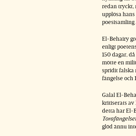
redan tryckt,
upplösa hans 
poesisamling.
El-Behairy gr
enligt poetens
150 dagar, då 
mötte en mili
spridit falska
fängelse och 
Galal El-Beha
kritiserats a
detta har El-B
Torafängelse
glöd ännu inte