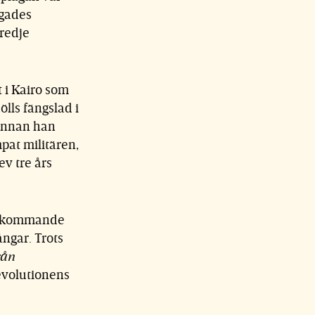
ngades
tredje
t i Kairo som
ölls fängslad i
 innan han
pat militären,
ev tre års
återkommande
ngar. Trots
rån
 revolutionens