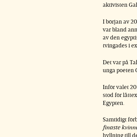
aktivisten Gal
I början av 2
var bland an
av den egypt
tvingades i e
Det var på Ta
unga poeten G
Inför valet 2
stod för lått
Egypten.
Samtidigt för
finaste kvin
hyllning till 