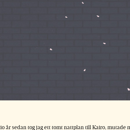
 tio år sedan tog jag ett tomt nattplan till Kairo, mutad