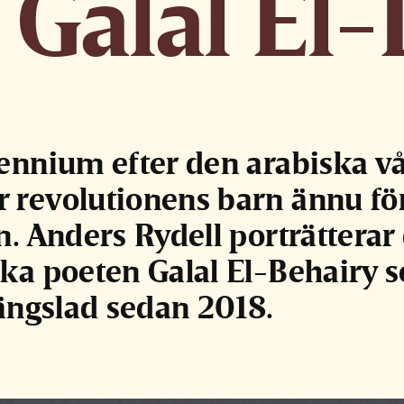
 Galal El
cennium efter den arabiska v
 revolutionens barn ännu fö
n. Anders Rydell porträtterar
ska poeten Galal El-Behairy 
fängslad sedan 2018.