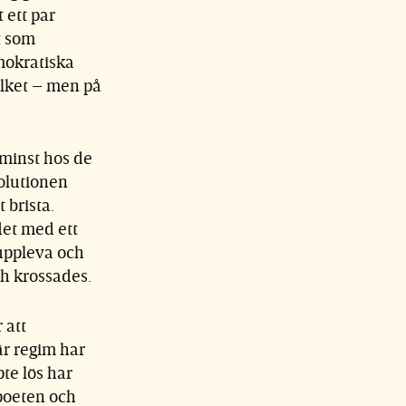
 ett par
t som
mokratiska
olket – men på
 minst hos de
volutionen
 brista.
et med ett
 uppleva och
ch krossades.
 att
tär regim har
te lös har
 poeten och