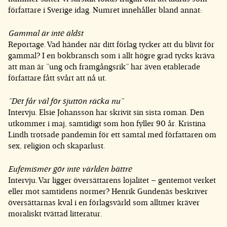
författare i Sverige idag. Numret innehåller bland annat:
Gammal är inte äldst
Reportage. Vad händer när ditt förlag tycker att du blivit för
gammal? I en bokbransch som i allt högre grad tycks kräva
att man är ”ung och framgångsrik” har även etablerade
författare fått svårt att nå ut.
”Det får väl för sjutton räcka nu”
Intervju. Elsie Johansson har skrivit sin sista roman. Den
utkommer i maj, samtidigt som hon fyller 90 år. Kristina
Lindh trotsade pandemin för ett samtal med författaren om
sex, religion och skaparlust.
Eufemismer gör inte världen bättre
Intervju. Var ligger översättarens lojalitet – gentemot verket
eller mot samtidens normer? Henrik Gundenäs beskriver
översättarnas kval i en förlagsvärld som alltmer kräver
moraliskt tvättad litteratur.