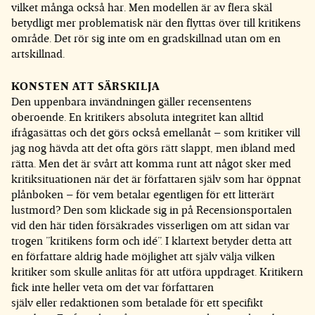
vilket många också har. Men modellen är av flera skäl
betydligt mer problematisk när den flyttas över till kritikens
område. Det rör sig inte om en gradskillnad utan om en
artskillnad.
KONSTEN ATT SÄRSKILJA
Den uppenbara invändningen gäller recensentens
oberoende. En kritikers absoluta integritet kan alltid
ifrågasättas och det görs också emellanåt – som kritiker vill
jag nog hävda att det ofta görs rätt slappt, men ibland med
rätta. Men det är svårt att komma runt att något sker med
kritiksituationen när det är författaren själv som har öppnat
plånboken – för vem betalar egentligen för ett litterärt
lustmord? Den som klickade sig in på Recensionsportalen
vid den här tiden försäkrades visserligen om att sidan var
trogen ”kritikens form och idé”. I klartext betyder detta att
en författare aldrig hade möjlighet att själv välja vilken
kritiker som skulle anlitas för att utföra uppdraget. Kritikern
fick inte heller veta om det var författaren
själv eller redaktionen som betalade för ett specifikt