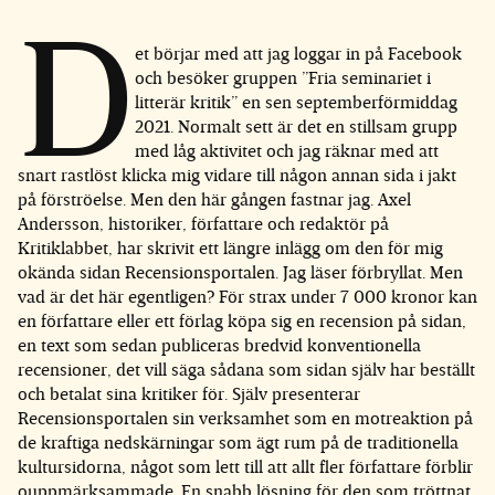
D
et börjar med att jag loggar in på Facebook
och besöker gruppen ”Fria seminariet i
litterär kritik” en sen septemberförmiddag
2021. Normalt sett är det en stillsam grupp
med låg aktivitet och jag räknar med att
snart rastlöst klicka mig vidare till någon annan sida i jakt
på förströelse. Men den här gången fastnar jag. Axel
Andersson, historiker, författare och redaktör på
Kritiklabbet, har skrivit ett längre inlägg om den för mig
okända sidan Recensionsportalen. Jag läser förbryllat. Men
vad är det här egentligen? För strax under 7 000 kronor kan
en författare eller ett förlag köpa sig en recension på sidan,
en text som sedan publiceras bredvid konventionella
recensioner, det vill säga sådana som sidan själv har beställt
och betalat sina kritiker för. Själv presenterar
Recensionsportalen sin verksamhet som en motreaktion på
de kraftiga nedskärningar som ägt rum på de traditionella
kultursidorna, något som lett till att allt fler författare förblir
ouppmärksammade. En snabb lösning för den som tröttnat