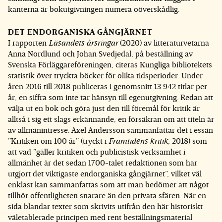
kanterna är bokutgivningen numera oöverskådlig.
DET ENDORGANISKA GÅNGJÄRNET
I rapporten
Läsandets årsringar
(2020) av litteraturvetarna
Anna Nordlund och Johan Svedjedal, på beställning av
Svenska Förläggareföreningen, citeras Kungliga bibliotekets
statistik över tryckta böcker för olika tidsperioder. Under
åren 2016 till 2018 publiceras i genomsnitt 13 942 titlar per
år, en siffra som inte tar hänsyn till egenutgivning. Redan att
välja ut en bok och göra just den till föremål för kritik är
alltså i sig ett slags erkännande, en försäkran om att titeln är
av allmänintresse. Axel Andersson sammanfattar det i essän
”Kritiken om 100 år” (tryckt i
Framtidens kritik
, 2018) som
att vad ”gäller kritiken och publicistisk verksamhet i
allmänhet är det sedan 1700-talet redaktionen som har
utgjort det viktigaste endorganiska gångjärnet”, vilket väl
enklast kan sammanfattas som att man bedömer att något
tillhör offentligheten snarare än den privata sfären. När en
sida blandar texter som skrivits utifrån den här historiskt
väletablerade principen med rent beställningsmaterial