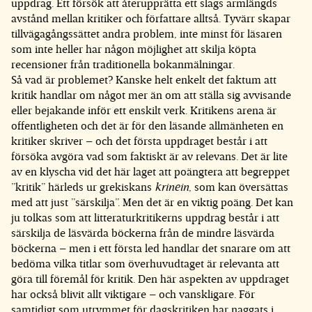
uppdrag. Ett försök att återupprätta ett slags armlängds
avstånd mellan kritiker och författare alltså. Tyvärr skapar
tillvägagångssättet andra problem, inte minst för läsaren
som inte heller har någon möjlighet att skilja köpta
recensioner från traditionella bokanmälningar.
Så vad är problemet? Kanske helt enkelt det faktum att
kritik handlar om något mer än om att ställa sig avvisande
eller bejakande inför ett enskilt verk. Kritikens arena är
offentligheten och det är för den läsande allmänheten en
kritiker skriver – och det första uppdraget består i att
försöka avgöra vad som faktiskt är av relevans. Det är lite
av en klyscha vid det här laget att poängtera att begreppet
”kritik” härleds ur grekiskans
krinein
, som kan översättas
med att just ”särskilja”. Men det är en viktig poäng. Det kan
ju tolkas som att litteraturkritikerns uppdrag består i att
särskilja de läsvärda böckerna från de mindre läsvärda
böckerna – men i ett första led handlar det snarare om att
bedöma vilka titlar som överhuvudtaget är relevanta att
göra till föremål för kritik. Den här aspekten av uppdraget
har också blivit allt viktigare – och vanskligare. För
samtidigt som utrymmet för dagskritiken har naggats i