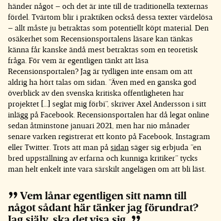
händer något – och det är inte till de traditionella texternas
fördel. Tvärtom blir i praktiken också dessa texter värdelösa
– allt måste ju betraktas som potentiellt köpt material. Den
osäkerhet som Recensionsportalens läsare kan tänkas
känna får kanske ändå mest betraktas som en teoretisk
fråga. För vem är egentligen tänkt att läsa
Recensionsportalen? Jag är tydligen inte ensam om att
aldrig ha hört talas om sidan. ”Även med en ganska god
överblick av den svenska kritiska offentligheten har
projektet […] seglat mig förbi”, skriver Axel Andersson i sitt
inlägg på Facebook. Recensionsportalen har då legat online
sedan åtminstone januari 2021, men har nio månader
senare varken registrerat ett konto på Facebook, Instagram
eller Twitter. Trots att man på
sidan
säger sig erbjuda ”en
bred uppställning av erfarna och kunniga kritiker” tycks
man helt enkelt inte vara särskilt angelägen om att bli läst.
Vem lånar egentligen sitt namn till
något sådant här tänker jag förundrat?
Jag själv, ska det visa sig.