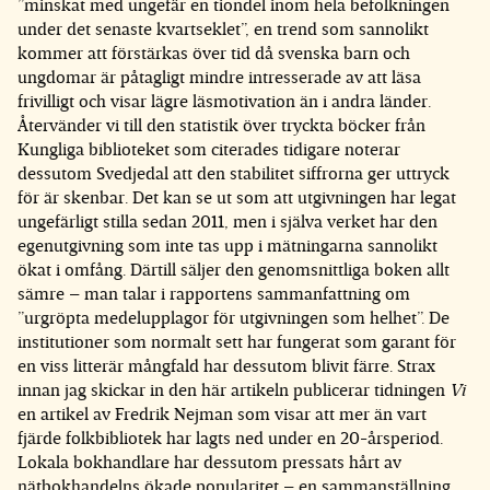
”minskat med ungefär en tiondel inom hela befolkningen
under det senaste kvartseklet”, en trend som sannolikt
kommer att förstärkas över tid då svenska barn och
ungdomar är påtagligt mindre intresserade av att läsa
frivilligt och visar lägre läsmotivation än i andra länder.
Återvänder vi till den statistik över tryckta böcker från
Kungliga biblioteket som citerades tidigare noterar
dessutom Svedjedal att den stabilitet siffrorna ger uttryck
för är skenbar. Det kan se ut som att utgivningen har legat
ungefärligt stilla sedan 2011, men i själva verket har den
egenutgivning som inte tas upp i mätningarna sannolikt
ökat i omfång. Därtill säljer den genomsnittliga boken allt
sämre – man talar i rapportens sammanfattning om
”urgröpta medelupplagor för utgivningen som helhet”. De
institutioner som normalt sett har fungerat som garant för
en viss litterär mångfald har dessutom blivit färre. Strax
innan jag skickar in den här artikeln publicerar tidningen
Vi
en artikel av Fredrik Nejman som visar att mer än vart
fjärde folkbibliotek har lagts ned under en 20-årsperiod.
Lokala bokhandlare har dessutom pressats hårt av
nätbokhandelns ökade popularitet – en sammanställning