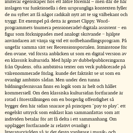
imiterar egenskaper hos ett äldre föremål – men där de här
inslagen var funktionella i den ursprungliga kontexten fyller
de nu syftet att få något radikalt nytt att te sig välbekant och
tryggt. Ett exempel på detta är gemet Clippy, Word-
programmets (numera pensionerade) digitala assistent − en
figur som förknippades med analogt skrivande − hjälpte
användaren att vänja sig vid ett ordbehandlingsprogram. På
ungefär samma sätt ser Recensionsportalen, åtminstone för
den ovane, vid första anblicken ut som en digital version av
en klassisk kultursida. Med hjälp av dubbelpubliceringarna
från Opulens, ofta ambitiösa texter om verk publicerade på
välrenommerade förlag, kunde det faktiskt se ut som en
ovanligt ambitiös sådan. Men under den tunna
bildningsfernissan finns en logik som är helt och hållet
kommersiell. Om den klassiska kultursidan fortfarande är
rotad i föreställningen om en borgerlig offentlighet så
bygger den här sidan snarare på principen ”pay to play”, ett
engelskt uttryck som enklast kan sammanfattas som att
individen betalar för att få delta i ett sammanhang. Om
upplägget fortfarande är relativt ovanligt i
litteraturvärlden så är det desto vanligare i musik- och