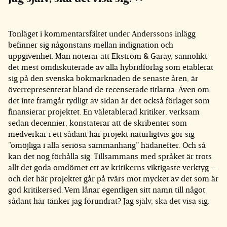
Tonläget i kommentarsfältet under Anderssons inlägg
befinner sig någonstans mellan indignation och
uppgivenhet. Man noterar att Ekström & Garay, sannolikt
det mest omdiskuterade av alla hybridförlag som etablerat
sig på den svenska bokmarknaden de senaste åren, är
överrepresenterat bland de recenserade titlarna. Även om
det inte framgår tydligt av sidan är det också förlaget som
finansierar projektet. En väletablerad kritiker, verksam
sedan decennier, konstaterar att de skribenter som
medverkar i ett sådant här projekt naturligtvis gör sig
”omöjliga i alla seriösa sammanhang” hädanefter. Och så
kan det nog förhålla sig. Tillsammans med språket är trots
allt det goda omdömet ett av kritikerns viktigaste verktyg –
och det här projektet går på tvärs mot mycket av det som är
god kritikersed. Vem lånar egentligen sitt namn till något
sådant här tänker jag förundrat? Jag själv, ska det visa sig.