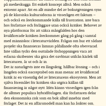
på medieskugga. Ett enkelt koncept alltså. Men också
extremt apart. Att en allt mindre del av bokutgivningen syns
på de klassiska kultursidorna är visserligen ett faktum –
och också en återkommande källa till frustration, inte bara
hos författare och förläggare utan också kritiker. Behovet av
nya plattformar för att säkra mångfalden hos den
kvalificerade kritiken återkommer gång på gång i samtal
med människor i litteraturvärlden. Frågan om hur ett sådant
projekt ska finansieras lämnas påfallande ofta obesvarad.
Inte sällan tycks den outtalade förhoppningen vara att
erfarna skribenter ska göra det oavlönat utifrån kärlek till
litteraturen, år ut och år in.
Det är naturligtvis inte en långsiktig, hållbar lösning – och i
längden också oacceptabel om man menar att kvalificerad
kritik är en väsentlig del av litteraturens ekosystem. Men att
själva föremålet för kritiken ska utgöra källan till
finansiering är något nytt. Idén känns visserligen igen från
de alltmer populära hybridförlagen, där författaren delar
den ekonomiska risk som en bok alltid innebär med
förlaget. Det är en affärsmodell man kan ha åsikter om,