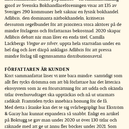
gjord av Svenska Bokhandlareföreningen visar att 135 av
Sveriges 290 kommuner helt saknar en fysisk bokhandel.
Adlibris, den dominanta nätbokhandeln, kritiseras
dessutom regelbundet för att prioritera stora aktörer på de
mindre förlagens och författarnas bekostnad. 2020 skapar
Adlibris debatt när man låter en enda titel, Camilla
Läckbergs
Vingar av silver
, uppta hela startsidan under en
hel dag och året därpå anklagas Adlibris för att pressa
mindre förlag till ogynnsamma distributionsavtal.
FÖRFATTAREN ÄR KUNDEN
Kort sammanfattat läser vi inte bara mindre: samtidigt som
allt fler tycks drömma om att bli författare har det litterära
ekosystem som är en förutsättning för att udda och okända
titlar överhuvudtaget ska upptäckas och nå ut utarmats
radikalt. Framtiden tycks innebära honung för de få.
Med detta i åtanke kan det te sig svårbegripligt hur Ekström
& Garay har kunnat expandera så snabbt. Enligt en artikel
på Boktugg.se gav man under 2020 ut över 130 titlar och
räknade med att ge ut ännu fler böcker under 2021. Som