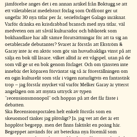
jämförelse anges det i en annan artikel från Boktugg.se att
ett väletablerat medelstort förlag som Ordfront ger ut
ungefär 30 nya titlar per år, serieförlaget Galago inräknat.
Varför dränka en krisdrabbad bransch med nya titlar, väl
medveten om att såväl kultursidor och bibliotek som
bokhandlare har allt sämre förutsättningar för att ta sig an
oetablerade debutanter? Svaret är förstås att Ekström &
Garay inte är en aktör som gör sin huvudsakliga vinst på att
sälja en bok till läsare, vilket alltid är ett vågspel, utan på de
som vill ge ut en bok genom förlaget. Och om tjänsten inte
innebär det köparen förväntat sig så är föreställningen om
en ogin kulturelit som står i vägen naturligtvis en fantastisk
trop – jag förstår mycket väl varför Melker Garay är ytterst
angelägen om att mynta uttryck av typen
”recensionsmonopol” och hoppas på att det får fäste i
debatten.
Ska Recensionsportalen helt enkelt förstås som en
skeuomorf tänker jag plötsligt? Ja, jag vet att det är ett
hopplöst begrepp, men det finns faktiskt en poäng här.
Begreppet används för att beteckna nya föremål som