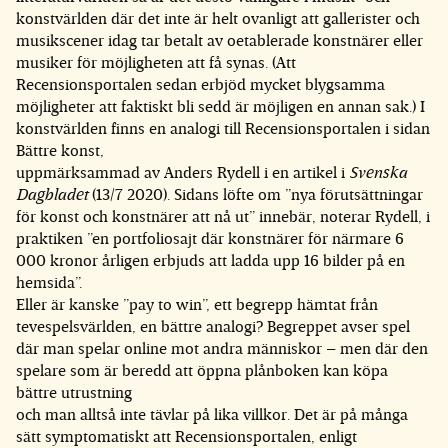
konstvärlden där det inte är helt ovanligt att gallerister och
musikscener idag tar betalt av oetablerade konstnärer eller
musiker för möjligheten att få synas. (Att
Recensionsportalen sedan erbjöd mycket blygsamma
möjligheter att faktiskt bli sedd är möjligen en annan sak.) I
konstvärlden finns en analogi till Recensionsportalen i sidan
Bättre konst,
uppmärksammad av Anders Rydell i en artikel i
Svenska
Dagbladet
(13/7 2020). Sidans löfte om ”nya förutsättningar
för konst och konstnärer att nå ut” innebär, noterar Rydell, i
praktiken ”en portfoliosajt där konstnärer för närmare 6
000 kronor årligen erbjuds att ladda upp 16 bilder på en
hemsida”.
Eller är kanske ”pay to win”, ett begrepp hämtat från
tevespelsvärlden, en bättre analogi? Begreppet avser spel
där man spelar online mot andra människor – men där den
spelare som är beredd att öppna plånboken kan köpa
bättre utrustning
och man alltså inte tävlar på lika villkor. Det är på många
sätt symptomatiskt att Recensionsportalen, enligt