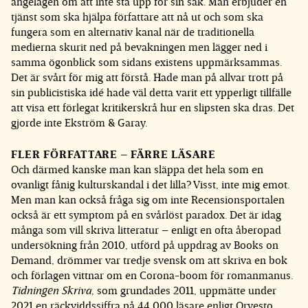
angelägen om att inte stå upp för sin sak. Man erbjuder en
tjänst som ska hjälpa författare att nå ut och som ska
fungera som en alternativ kanal när de traditionella
medierna skurit ned på bevakningen men lägger ned i
samma ögonblick som sidans existens uppmärksammas.
Det är svårt för mig att förstå. Hade man på allvar trott på
sin publicistiska idé hade väl detta varit ett ypperligt tillfälle
att visa ett förlegat kritikerskrå hur en slipsten ska dras. Det
gjorde inte Ekström & Garay.
FLER FÖRFATTARE – FÄRRE LÄSARE
Och därmed kanske man kan släppa det hela som en
ovanligt fånig kulturskandal i det lilla? Visst, inte mig emot.
Men man kan också fråga sig om inte Recensionsportalen
också är ett symptom på en svårlöst paradox. Det är idag
många som vill skriva litteratur – enligt en ofta åberopad
undersökning från 2010, utförd på uppdrag av Books on
Demand, drömmer var tredje svensk om att skriva en bok
och förlagen vittnar om en Corona-boom för romanmanus.
Tidningen Skriva
, som grundades 2011, uppmätte under
2021 en räckviddssiffra på 44 000 läsare enligt Orvesto.