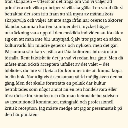
från skaparen – ytterst är det fråga om vad vi väljer att
prioritera och vilka principer vi vill ska gälla. I en värld där vi
betraktar det som fritt fram att slå mynt av människors
skaparvilja och väljer att inte säga ifrån när oseriösa aktörer
blandar samman korten kommer det i mycket högre
utsträckning vara upp till den enskilda individen att försäkra
sig om att man inte blir utnyttjad. Själv tror jag att en sådan
kulturvärld blir mindre generös och nyfiken, men det går.
På samma sätt kan vi välja att låta kulturens infrastruktur
förfalla. Rent faktiskt är det ju vad vi redan har gjort. Men då
måste man också acceptera utfallet av det valet – det
bibliotek du inte vill betala för kommer inte att kunna köpa
in din bok. Naturligtvis är en annan värld möjlig även denna
gång. Men det skulle förutsätta en politik där kultur
betraktades som något annat än en ren handelsvara eller
förströelse för stunden och där man betonade betydelsen
av institutionell kontinuitet, mångfald och professionell
kritisk reception. Jag måste medge att jag är pessimistisk på
den här punkten.