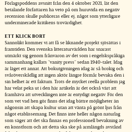
Förlagspoddens avsnitt från den 4 oktober 2021, lät den
betalande författaren ha veto på om huruvida en negativ
recension skulle publiceras eller ej, något som ytterligare
underminerade kritikens trovärdighet.
ETT KLICK BORT
Sannolikt kommer vi att få se liknande projekt sjösättas i
framtiden. Den svenska litteraturvärlden har snarast
utmärkt sig genom frånvaron av det som i engelskspråkiga
sammanhang kallats ”vanity press” sedan 1940-talet. Idag
är läget ett annat. Att bokutgivningen idag är så brokig och
svåröverskådlig att ingen aktör längre förmår bevaka den i
sin helhet är ett faktum. Trots de mycket reella problem jag
har velat peka ut i den här artikeln är det också värt att
framhäva att utvecklingen inte är entydigt negativ. För den
som vet vad hen gör finns det idag bättre möjligheter än
någonsin att skapa kultur utan att vänta på grönt ljus från
något etablissemang. Det finns inte heller någon naturlag
som säger att det ska finnas en professionell bevakning av
en konstform och att detta ska ske på armlängds avstånd