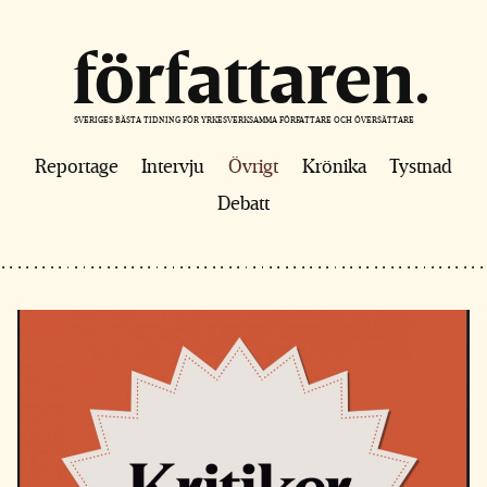
författaren
SVERIGES BÄSTA TIDNING FÖR YRKESVERKSAMMA FÖRFATTARE OCH ÖVERSÄTTARE
Reportage
Intervju
Övrigt
Krönika
Tystnad
Debatt