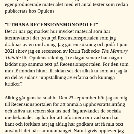
egenproducerade materialet med ett antal texter som redan
publicerats hos Opulens.
”UTMANA RECENSIONSMONOPOLET”
Det är när jag märker hur mycket material som har
återanvänts i det tysta på Recensionsportalen som jag
drabbas av en ond aning. Jag gör en sökning och jodå. I juni
2021 skrev jag en recension av Karin Tidbecks
The Memory
Theater
för Opulens räkning. Tre dagar senare har någon
laddat upp samma text på Recensionsportalen. För den som
mot förmodan hittar till sidan ser det alltså ut som att jag är
en del av sidans ”uppställning av erfarna och kunniga
kritiker”.
Allting går ganska snabbt. Den 23 september hör jag av mig
till Recensionsportalen för att anmäla upphovsrättsintrång
och kräva att texten ska tas ned. Jag använder de sociala
mediekanaler jag har för att informera om vad som har
hänt och förklara att jag aldrig har godkänt att få min text
använd i det här sammanhanget. Naturligtvis upplever jag