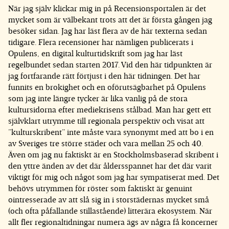
När jag själv klickar mig in på Recensionsportalen är det
mycket som är välbekant trots att det är första gången jag
besöker sidan. Jag har läst flera av de här texterna sedan
tidigare. Flera recensioner har nämligen publicerats i
Opulens, en digital kulturtidskrift som jag har läst
regelbundet sedan starten 2017. Vid den här tidpunkten är
jag fortfarande rätt förtjust i den här tidningen. Det har
funnits en brokighet och en oförutsägbarhet på Opulens
som jag inte längre tycker är lika vanlig på de stora
kultursidorna efter mediekrisens stålbad. Man har gett ett
självklart utrymme till regionala perspektiv och visat att
”kulturskribent” inte måste vara synonymt med att bo i en
av Sveriges tre större städer och vara mellan 25 och 40.
Även om jag nu faktiskt är en Stockholmsbaserad skribent i
den yttre änden av det där åldersspannet har det där varit
viktigt för mig och något som jag har sympatiserat med. Det
behövs utrymmen för röster som faktiskt är genuint
ointresserade av att slå sig in i storstädernas mycket små
(och ofta påfallande stillastående) litterära ekosystem. När
allt fler regionaltidningar numera ägs av några få koncerner