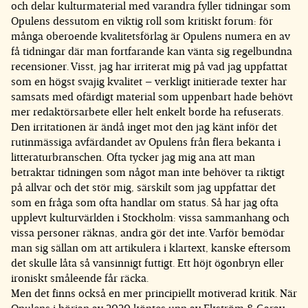
och delar kulturmaterial med varandra fyller tidningar som
Opulens dessutom en viktig roll som kritiskt forum: för
många oberoende kvalitetsförlag är Opulens numera en av
få tidningar där man fortfarande kan vänta sig regelbundna
recensioner. Visst, jag har irriterat mig på vad jag uppfattat
som en högst svajig kvalitet – verkligt initierade texter har
samsats med ofärdigt material som uppenbart hade behövt
mer redaktörsarbete eller helt enkelt borde ha refuserats.
Den irritationen är ändå inget mot den jag känt inför det
rutinmässiga avfärdandet av Opulens från flera bekanta i
litteraturbranschen. Ofta tycker jag mig ana att man
betraktar tidningen som något man inte behöver ta riktigt
på allvar och det stör mig, särskilt som jag uppfattar det
som en fråga som ofta handlar om status. Så har jag ofta
upplevt kulturvärlden i Stockholm: vissa sammanhang och
vissa personer räknas, andra gör det inte. Varför bemödar
man sig sällan om att artikulera i klartext, kanske eftersom
det skulle låta så vansinnigt futtigt. Ett höjt ögonbryn eller
ironiskt småleende får räcka.
Men det finns också en mer principiellt motiverad kritik. När