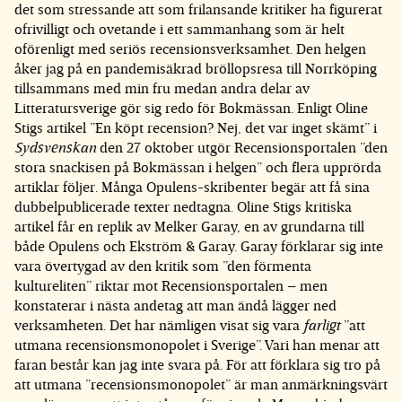
det som stressande att som frilansande kritiker ha figurerat
ofrivilligt och ovetande i ett sammanhang som är helt
oförenligt med seriös recensionsverksamhet. Den helgen
åker jag på en pandemisäkrad bröllopsresa till Norrköping
tillsammans med min fru medan andra delar av
Litteratursverige gör sig redo för Bokmässan. Enligt Oline
Stigs artikel ”En köpt recension? Nej, det var inget skämt” i
Sydsvenskan
den 27 oktober utgör Recensionsportalen ”den
stora snackisen på Bokmässan i helgen” och flera upprörda
artiklar följer. Många Opulens-skribenter begär att få sina
dubbelpublicerade texter nedtagna. Oline Stigs kritiska
artikel får en replik av Melker Garay, en av grundarna till
både Opulens och Ekström & Garay. Garay förklarar sig inte
vara övertygad av den kritik som ”den förmenta
kultureliten” riktar mot Recensionsportalen – men
konstaterar i nästa andetag att man ändå lägger ned
verksamheten. Det har nämligen visat sig vara
farligt
”att
utmana recensionsmonopolet i Sverige”. Vari han menar att
faran består kan jag inte svara på. För att förklara sig tro på
att utmana ”recensionsmonopolet” är man anmärkningsvärt