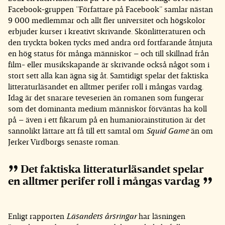
Facebook-gruppen ”Författare på Facebook” samlar nästan
9 000 medlemmar och allt fler universitet och högskolor
erbjuder kurser i kreativt skrivande. Skönlitteraturen och
den tryckta boken tycks med andra ord fortfarande åtnjuta
en hög status för många människor – och till skillnad från
film- eller musikskapande är skrivande också något som i
stort sett alla kan ägna sig åt. Samtidigt spelar det faktiska
litteraturläsandet en alltmer perifer roll i mångas vardag.
Idag är det snarare teveserien än romanen som fungerar
som det dominanta medium människor förväntas ha koll
på – även i ett fikarum på en humaniorainstitution är det
sannolikt lättare att få till ett samtal om
Squid Game
än om
Jerker Virdborgs senaste roman.
Det faktiska litteraturläsandet spelar
en alltmer perifer roll i mångas vardag
Enligt rapporten
Läsandets årsringar
har läsningen