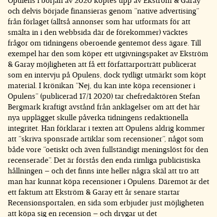
Opulens i början av 2020 köptes upp av Ekström & Garay
och delvis började finansieras genom ”native advertising”
från förlaget (alltså annonser som har utformats för att
smälta in i den webbsida där de förekommer) väcktes
frågor om tidningens oberoende gentemot dess ägare. Till
exempel har den som köper ett utgivningspaket av Ekström
& Garay möjligheten att få ett författarporträtt publicerat
som en intervju på Opulens, dock tydligt utmärkt som köpt
material. I krönikan ”Nej, du kan inte köpa recensioner i
Opulens” (publicerad 17/1 2020) tar chefredaktören Stefan
Bergmark kraftigt avstånd från anklagelser om att det här
nya upplägget skulle påverka tidningens redaktionella
integritet. Han förklarar i texten att Opulens aldrig kommer
att ”skriva sponsrade artiklar som recensioner”, något som
både vore ”oetiskt och även fullständigt meningslöst för den
recenserade”. Det är förstås den enda rimliga publicistiska
hållningen – och det finns inte heller några skäl att tro att
man har kunnat köpa recensioner i Opulens. Däremot är det
ett faktum att Ekström & Garay ett år senare startar
Recensionsportalen, en sida som erbjuder just möjligheten
att köpa sig en recension – och drygar ut det